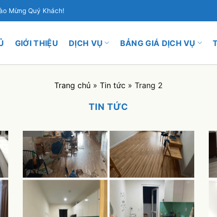
hào Mừng Quý Khách!
Ủ
GIỚI THIỆU
DỊCH VỤ
BẢNG GIÁ DỊCH VỤ
Trang chủ
»
Tin tức
»
Trang 2
TIN TỨC