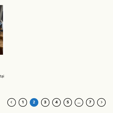
tại
1
2
3
4
5
…
7