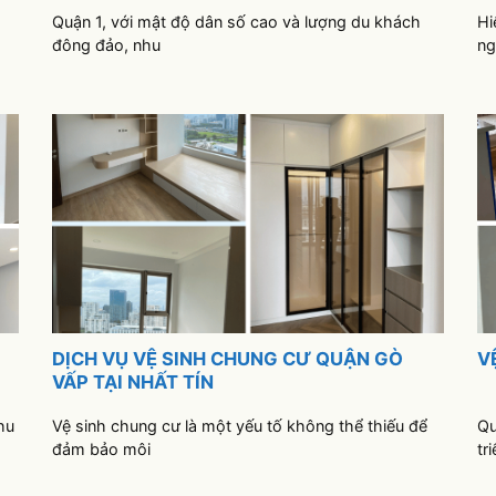
Quận 1, với mật độ dân số cao và lượng du khách
Hi
đông đảo, nhu
ng
DỊCH VỤ VỆ SINH CHUNG CƯ QUẬN GÒ
V
VẤP TẠI NHẤT TÍN
hu
Vệ sinh chung cư là một yếu tố không thể thiếu để
Qu
đảm bảo môi
tr