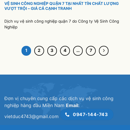
VỆ SINH CÔNG NGHIỆP QUẬN 7 TẠI NHẤT TÍN CHẤT LƯỢNG
VƯỢT TRỘI – GIÁ CẢ CẠNH TRANH
Dịch vụ vệ sinh công nghiệp quận 7 do Công ty Vệ Sinh Công
Nghiệp
1
2
3
4
…
7
Đơn vị chuyên cung cấp các dịch vụ vệ sinh công
nghiệp hàng đầu Miền Nam
Email:
0947-144-743
vietduc4743@gmail.com