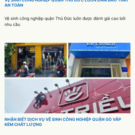
VỆ SINH CÔNG NGHIỆP QUẬN THỦ ĐỨC LUÔN ĐẢM BẢO TÍNH
AN TOÀN
Vệ sinh công nghiệp quận Thủ Đức luôn được đánh giá cao bởi
nhu cầu
NHẬN BIẾT DỊCH VỤ VỆ SINH CÔNG NGHIỆP QUẬN GÒ VẤP
KÉM CHẤT LƯỢNG