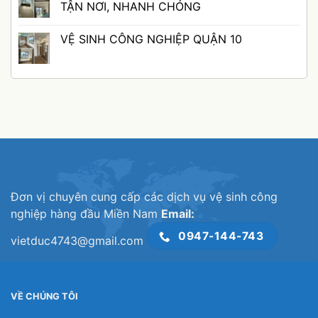
QUẬN
NGHIỆP
luận
TẬN NƠI, NHANH CHÓNG
GÒ
QUẬN
ở
VẤP
TÂN
TỐI
Không
KÉM
BÌNH
ƯU
có
VỆ SINH CÔNG NGHIỆP QUẬN 10
CHẤT
TRONG
MỌI
bình
LƯỢNG
CÁC
KHÔNG
luận
Không
NGÀNH
GIAN
ở
có
NGHỀ
VỚI
VỆ
bình
DỊCH
SINH
luận
VỤ
CÔNG
ở
VỆ
NGHIỆP
VỆ
SINH
QUẬN
SINH
CÔNG
11:
CÔNG
NGHIỆP
PHỤC
NGHIỆP
QUẬN
VỤ
QUẬN
12
TẬN
10
NƠI,
NHANH
CHÓNG
Đơn vị chuyên cung cấp các dịch vụ vệ sinh công
nghiệp hàng đầu Miền Nam
Email:
0947-144-743
vietduc4743@gmail.com
VỀ CHÚNG TÔI