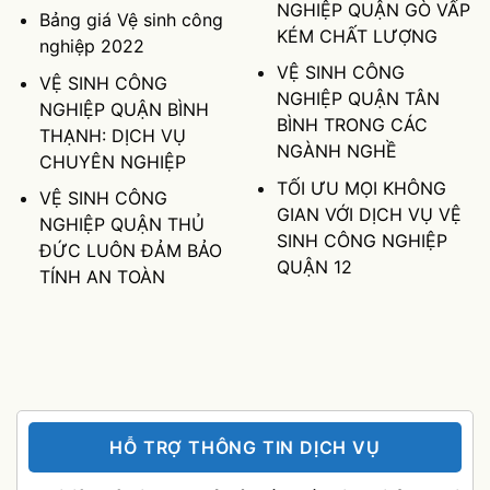
NGHIỆP QUẬN GÒ VẤP
Bảng giá Vệ sinh công
KÉM CHẤT LƯỢNG
nghiệp 2022
VỆ SINH CÔNG
VỆ SINH CÔNG
NGHIỆP QUẬN TÂN
NGHIỆP QUẬN BÌNH
BÌNH TRONG CÁC
THẠNH: DỊCH VỤ
NGÀNH NGHỀ
CHUYÊN NGHIỆP
TỐI ƯU MỌI KHÔNG
VỆ SINH CÔNG
GIAN VỚI DỊCH VỤ VỆ
NGHIỆP QUẬN THỦ
SINH CÔNG NGHIỆP
ĐỨC LUÔN ĐẢM BẢO
QUẬN 12
TÍNH AN TOÀN
HỖ TRỢ THÔNG TIN DỊCH VỤ