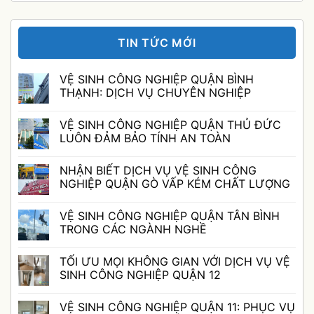
TIN TỨC MỚI
VỆ SINH CÔNG NGHIỆP QUẬN BÌNH
THẠNH: DỊCH VỤ CHUYÊN NGHIỆP
Không
có
VỆ SINH CÔNG NGHIỆP QUẬN THỦ ĐỨC
bình
luận
LUÔN ĐẢM BẢO TÍNH AN TOÀN
ở
VỆ
Không
SINH
có
NHẬN BIẾT DỊCH VỤ VỆ SINH CÔNG
CÔNG
bình
NGHIỆP
luận
NGHIỆP QUẬN GÒ VẤP KÉM CHẤT LƯỢNG
QUẬN
ở
BÌNH
VỆ
Không
THẠNH:
SINH
có
VỆ SINH CÔNG NGHIỆP QUẬN TÂN BÌNH
DỊCH
CÔNG
bình
VỤ
NGHIỆP
luận
TRONG CÁC NGÀNH NGHỀ
CHUYÊN
QUẬN
ở
NGHIỆP
THỦ
NHẬN
Không
ĐỨC
BIẾT
có
TỐI ƯU MỌI KHÔNG GIAN VỚI DỊCH VỤ VỆ
LUÔN
DỊCH
bình
ĐẢM
VỤ
luận
SINH CÔNG NGHIỆP QUẬN 12
BẢO
VỆ
ở
TÍNH
SINH
VỆ
Không
AN
CÔNG
SINH
có
VỆ SINH CÔNG NGHIỆP QUẬN 11: PHỤC VỤ
TOÀN
NGHIỆP
CÔNG
bình