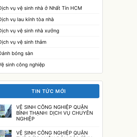
Dịch vụ vệ sinh nhà ở Nhất Tín HCM
Dịch vụ lau kính tòa nhà
Dịch vụ vệ sinh nhà xưởng
Dịch vụ vệ sinh thảm
Đánh bóng sàn
Vệ sinh công nghiệp
TIN TỨC MỚI
VỆ SINH CÔNG NGHIỆP QUẬN
BÌNH THẠNH: DỊCH VỤ CHUYÊN
NGHIỆP
Không
có
VỆ SINH CÔNG NGHIỆP QUẬN
bình