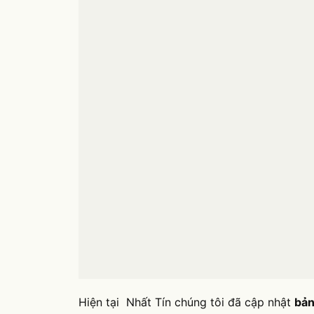
Hiện tại Nhất Tín chúng tôi đã cập nhật
bản
quý khách hàng. Giá dịch vụ vệ sinh công n
Tuy nhiên sự thay đổi về giá một số hạng mụ