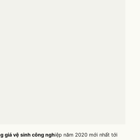
g giá vệ sinh công ngh
iệp năm 2020 mới nhất tới
ghiệp 2019 có một số thay đổi so với các năm trước.
c dịch vụ là không nhiều, nhiều gói dịch vụ giá vẫn