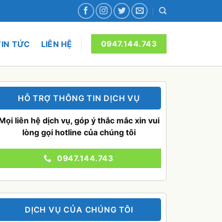
TIN TỨC
LIÊN HỆ
0947.144.743
HỖ TRỢ THÔNG TIN DỊCH VỤ
Mọi liên hệ dịch vụ, góp ý thắc mắc xin vui
lòng gọi hotline của chúng tôi
0947.144.743
DỊCH VỤ CỦA CHÚNG TÔI