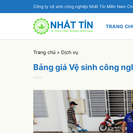
Bỏ
Công ty vệ sinh công nghiệp Nhất Tín Miền Nam C
qua
nội
dung
TRANG CH
Trang chủ
»
Dịch vụ
Bảng giá Vệ sinh công ng