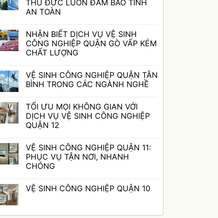
luận
THỦ ĐỨC LUÔN ĐẢM BẢO TÍNH
ở
AN TOÀN
VỆ
SINH
Không
CÔNG
có
NGHIỆP
NHẬN BIẾT DỊCH VỤ VỆ SINH
bình
QUẬN
luận
CÔNG NGHIỆP QUẬN GÒ VẤP KÉM
BÌNH
ở
THẠNH:
CHẤT LƯỢNG
VỆ
DỊCH
SINH
Không
VỤ
CÔNG
có
CHUYÊN
NGHIỆP
VỆ SINH CÔNG NGHIỆP QUẬN TÂN
bình
NGHIỆP
QUẬN
luận
BÌNH TRONG CÁC NGÀNH NGHỀ
THỦ
ở
ĐỨC
NHẬN
Không
LUÔN
BIẾT
có
ĐẢM
TỐI ƯU MỌI KHÔNG GIAN VỚI
DỊCH
bình
BẢO
VỤ
luận
DỊCH VỤ VỆ SINH CÔNG NGHIỆP
TÍNH
VỆ
ở
AN
QUẬN 12
SINH
VỆ
TOÀN
CÔNG
SINH
Không
NGHIỆP
CÔNG
có
QUẬN
NGHIỆP
VỆ SINH CÔNG NGHIỆP QUẬN 11:
bình
GÒ
QUẬN
luận
PHỤC VỤ TẬN NƠI, NHANH
VẤP
TÂN
ở
KÉM
BÌNH
CHÓNG
TỐI
CHẤT
TRONG
ƯU
Không
LƯỢNG
CÁC
MỌI
có
NGÀNH
KHÔNG
VỆ SINH CÔNG NGHIỆP QUẬN 10
bình
NGHỀ
GIAN
luận
VỚI
Không
ở
DỊCH
có
VỆ
VỤ
bình
SINH