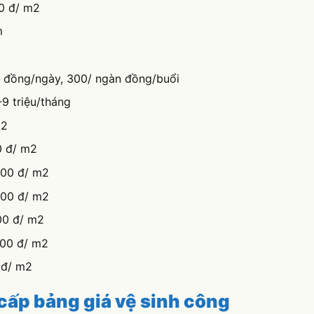
m
n đồng/ngày, 300/ ngàn đồng/buổi
-9 triệu/tháng
m2
0 đ/ m2
.000 đ/ m2
000 đ/ m2
000 đ/ m2
000 đ/ m2
 đ/ m2
 cấp bảng giá vệ sinh công
g