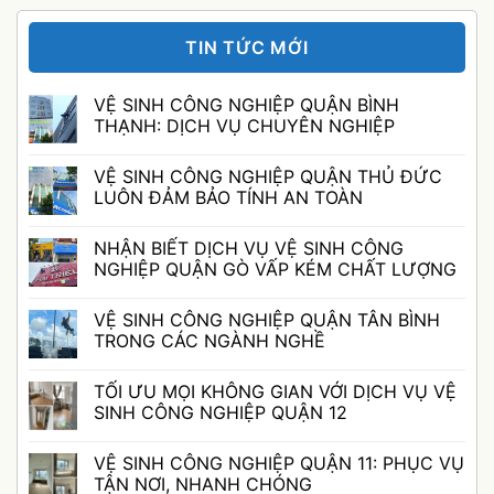
TIN TỨC MỚI
VỆ SINH CÔNG NGHIỆP QUẬN BÌNH
THẠNH: DỊCH VỤ CHUYÊN NGHIỆP
Không
có
VỆ SINH CÔNG NGHIỆP QUẬN THỦ ĐỨC
bình
luận
LUÔN ĐẢM BẢO TÍNH AN TOÀN
ở
VỆ
Không
SINH
có
NHẬN BIẾT DỊCH VỤ VỆ SINH CÔNG
CÔNG
bình
NGHIỆP
luận
NGHIỆP QUẬN GÒ VẤP KÉM CHẤT LƯỢNG
QUẬN
ở
BÌNH
VỆ
Không
THẠNH:
SINH
có
VỆ SINH CÔNG NGHIỆP QUẬN TÂN BÌNH
DỊCH
CÔNG
bình
VỤ
NGHIỆP
luận
TRONG CÁC NGÀNH NGHỀ
CHUYÊN
QUẬN
ở
NGHIỆP
THỦ
NHẬN
Không
ĐỨC
BIẾT
có
TỐI ƯU MỌI KHÔNG GIAN VỚI DỊCH VỤ VỆ
LUÔN
DỊCH
bình
ĐẢM
VỤ
luận
SINH CÔNG NGHIỆP QUẬN 12
BẢO
VỆ
ở
TÍNH
SINH
VỆ
Không
AN
CÔNG
SINH
có
VỆ SINH CÔNG NGHIỆP QUẬN 11: PHỤC VỤ
TOÀN
NGHIỆP
CÔNG
bình
QUẬN
NGHIỆP
luận
TẬN NƠI, NHANH CHÓNG