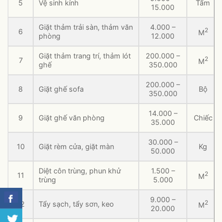
5
Vệ sinh kính
Tấm
15.000
Giặt thảm trải sàn, thảm văn
4.000 –
2
6
M
phòng
12.000
Giặt thảm trang trí, thảm lót
200.000 –
2
7
M
ghế
350.000
200.000 –
8
Giặt ghế sofa
Bộ
350.000
14.000 –
9
Giặt ghế văn phòng
Chiếc
35.000
30.000 –
10
Giặt rèm cửa, giặt màn
Kg
50.000
Diệt côn trùng, phun khử
1.500 –
2
11
M
trùng
5.000
9.000 –
2
12
Tẩy sạch, tẩy sơn, keo
M
20.000