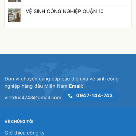
GÒ
QUẬN
ở
VẤP
TÂN
TỐI
Không
KÉM
BÌNH
ƯU
có
VỆ SINH CÔNG NGHIỆP QUẬN 10
CHẤT
TRONG
MỌI
bình
LƯỢNG
CÁC
KHÔNG
luận
Không
NGÀNH
GIAN
ở
có
NGHỀ
VỚI
VỆ
bình
DỊCH
SINH
luận
VỤ
CÔNG
ở
VỆ
NGHIỆP
VỆ
SINH
QUẬN
SINH
CÔNG
11:
CÔNG
NGHIỆP
PHỤC
NGHIỆP
QUẬN
VỤ
QUẬN
12
TẬN
10
NƠI,
NHANH
CHÓNG
Đơn vị chuyên cung cấp các dịch vụ vệ sinh công
nghiệp hàng đầu Miền Nam
Email:
0947-144-743
vietduc4743@gmail.com
VỀ CHÚNG TÔI
Giớ thiệu công ty