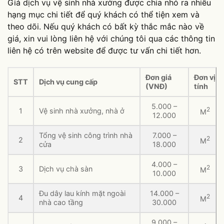
Giá dịch vụ vệ sinh nhà xưởng được chia nhỏ ra nhiều
hạng mục chi tiết để quý khách có thể tiện xem và
theo dõi. Nếu quý khách có bất kỳ thắc mắc nào về
giá, xin vui lòng liên hệ với chúng tôi qua các thông tin
liên hệ có trên website để được tư vấn chi tiết hơn.
Đơn giá
Đơn vị
STT
Dịch vụ cung cấp
(VNĐ)
tính
5.000 –
2
1
Vệ sinh nhà xưởng, nhà ở
M
12.000
Tổng vệ sinh công trình nhà
7.000 –
2
2
M
cửa
18.000
4.000 –
2
3
Dịch vụ chà sàn
M
10.000
Đu dây lau kính mặt ngoài
14.000 –
2
4
M
nhà cao tầng
30.000
9.000 –