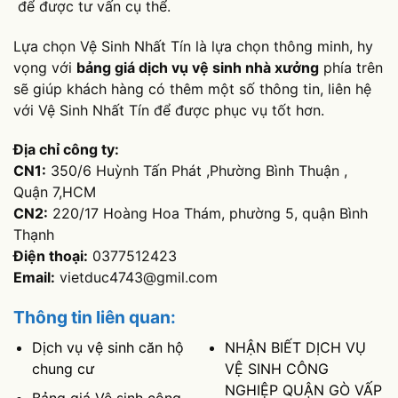
để được tư vấn cụ thể.
Lựa chọn Vệ Sinh Nhất Tín là lựa chọn thông minh, hy
vọng với
bảng giá dịch vụ vệ sinh nhà xưởng
phía trên
sẽ giúp khách hàng có thêm một số thông tin, liên hệ
với Vệ Sinh Nhất Tín để được phục vụ tốt hơn.
Địa chỉ công ty:
CN1:
350/6 Huỳnh Tấn Phát ,Phường Bình Thuận ,
Quận 7,HCM
CN2:
220/17 Hoàng Hoa Thám, phường 5, quận Bình
Thạnh
Điện thoại:
0377512423
Email:
vietduc4743@gmil.com
Thông tin liên quan:
Dịch vụ vệ sinh căn hộ
NHẬN BIẾT DỊCH VỤ
chung cư
VỆ SINH CÔNG
NGHIỆP QUẬN GÒ VẤP