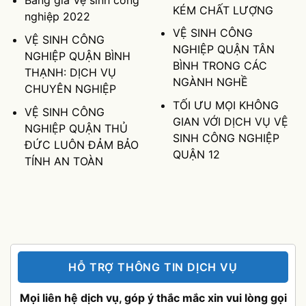
Bảng giá Vệ sinh công
KÉM CHẤT LƯỢNG
nghiệp 2022
VỆ SINH CÔNG
VỆ SINH CÔNG
NGHIỆP QUẬN TÂN
NGHIỆP QUẬN BÌNH
BÌNH TRONG CÁC
THẠNH: DỊCH VỤ
NGÀNH NGHỀ
CHUYÊN NGHIỆP
TỐI ƯU MỌI KHÔNG
VỆ SINH CÔNG
GIAN VỚI DỊCH VỤ VỆ
NGHIỆP QUẬN THỦ
SINH CÔNG NGHIỆP
ĐỨC LUÔN ĐẢM BẢO
QUẬN 12
TÍNH AN TOÀN
HỖ TRỢ THÔNG TIN DỊCH VỤ
Mọi liên hệ dịch vụ, góp ý thắc mắc xin vui lòng gọi