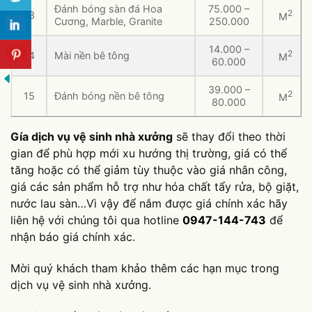
Đánh bóng sàn đá Hoa
75.000 –
2
13
M
Cương, Marble, Granite
250.000
14.000 –
2
14
Mài nền bê tông
M
60.000
39.000 –
2
15
Đánh bóng nền bê tông
M
80.000
Gía dịch vụ vệ sinh nhà xưởng
sẽ thay đổi theo thời
gian để phù hợp mới xu hướng thị trường, giá có thể
tăng hoặc có thể giảm tùy thuộc vào giá nhân công,
giá các sản phẩm hỗ trợ như hóa chất tẩy rửa, bộ giặt,
nước lau sàn…Vì vậy để nắm được giá chính xác hãy
liên hệ với chúng tôi qua hotline
0947-144-743
để
nhận báo giá chính xác.
Mời quý khách tham khảo thêm các hạn mục trong
dịch vụ vệ sinh nhà xưởng.