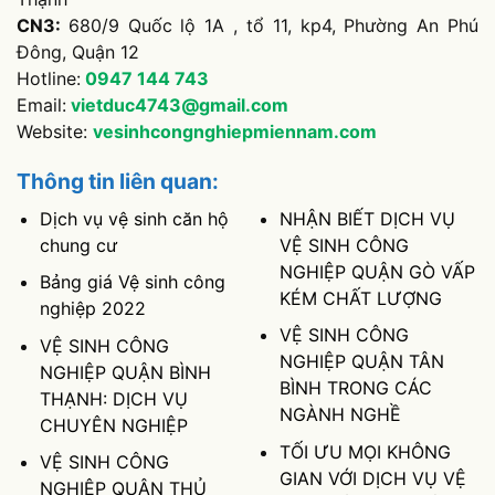
CN3:
680/9 Quốc lộ 1A , tổ 11, kp4, Phường An Phú
Đông, Quận 12
Hotline:
0947 144 743
Email:
vietduc4743@gmail.com
Website:
vesinhcongnghiepmiennam.com
Thông tin liên quan:
Dịch vụ vệ sinh căn hộ
NHẬN BIẾT DỊCH VỤ
chung cư
VỆ SINH CÔNG
NGHIỆP QUẬN GÒ VẤP
Bảng giá Vệ sinh công
KÉM CHẤT LƯỢNG
nghiệp 2022
VỆ SINH CÔNG
VỆ SINH CÔNG
NGHIỆP QUẬN TÂN
NGHIỆP QUẬN BÌNH
BÌNH TRONG CÁC
THẠNH: DỊCH VỤ
NGÀNH NGHỀ
CHUYÊN NGHIỆP
TỐI ƯU MỌI KHÔNG
VỆ SINH CÔNG
GIAN VỚI DỊCH VỤ VỆ
NGHIỆP QUẬN THỦ