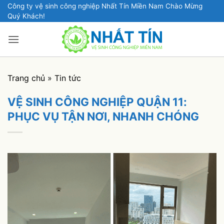
Bỏ
Công ty vệ sinh công nghiệp Nhất Tín Miền Nam Chào Mừng
Quý Khách!
qua
nội
dung
Trang chủ
»
Tin tức
VỆ SINH CÔNG NGHIỆP QUẬN 11:
PHỤC VỤ TẬN NƠI, NHANH CHÓNG