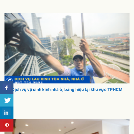
Dịch vụ vệ sinh kính nhà ở, bảng hiệu tại khu vực TPHCM