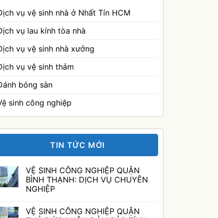
Dịch vụ vệ sinh nhà ở Nhất Tín HCM
Dịch vụ lau kính tòa nhà
Dịch vụ vệ sinh nhà xưởng
Dịch vụ vệ sinh thảm
Đánh bóng sàn
Vệ sinh công nghiệp
TIN TỨC MỚI
VỆ SINH CÔNG NGHIỆP QUẬN
BÌNH THẠNH: DỊCH VỤ CHUYÊN
NGHIỆP
Không
có
VỆ SINH CÔNG NGHIỆP QUẬN
bình