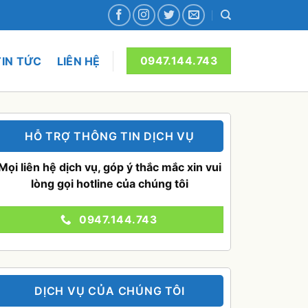
TIN TỨC
LIÊN HỆ
0947.144.743
HỖ TRỢ THÔNG TIN DỊCH VỤ
Mọi liên hệ dịch vụ, góp ý thắc mắc xin vui
lòng gọi hotline của chúng tôi
0947.144.743
DỊCH VỤ CỦA CHÚNG TÔI