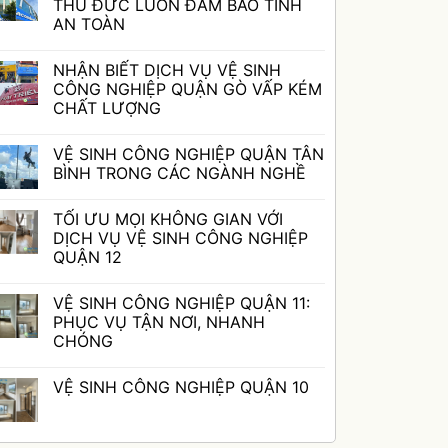
luận
THỦ ĐỨC LUÔN ĐẢM BẢO TÍNH
ở
AN TOÀN
VỆ
SINH
Không
CÔNG
có
NGHIỆP
NHẬN BIẾT DỊCH VỤ VỆ SINH
bình
QUẬN
luận
CÔNG NGHIỆP QUẬN GÒ VẤP KÉM
BÌNH
ở
THẠNH:
CHẤT LƯỢNG
VỆ
DỊCH
SINH
Không
VỤ
CÔNG
có
CHUYÊN
NGHIỆP
VỆ SINH CÔNG NGHIỆP QUẬN TÂN
bình
NGHIỆP
QUẬN
luận
BÌNH TRONG CÁC NGÀNH NGHỀ
THỦ
ở
ĐỨC
NHẬN
Không
LUÔN
BIẾT
có
ĐẢM
TỐI ƯU MỌI KHÔNG GIAN VỚI
DỊCH
bình
BẢO
VỤ
luận
DỊCH VỤ VỆ SINH CÔNG NGHIỆP
TÍNH
VỆ
ở
AN
QUẬN 12
SINH
VỆ
TOÀN
CÔNG
SINH
Không
NGHIỆP
CÔNG
có
QUẬN
NGHIỆP
VỆ SINH CÔNG NGHIỆP QUẬN 11:
bình
GÒ
QUẬN
luận
PHỤC VỤ TẬN NƠI, NHANH
VẤP
TÂN
ở
KÉM
BÌNH
CHÓNG
TỐI
CHẤT
TRONG
ƯU
Không
LƯỢNG
CÁC
MỌI
có
NGÀNH
KHÔNG
VỆ SINH CÔNG NGHIỆP QUẬN 10
bình
NGHỀ
GIAN
luận
VỚI
Không
ở
DỊCH
có
VỆ
VỤ
bình
SINH