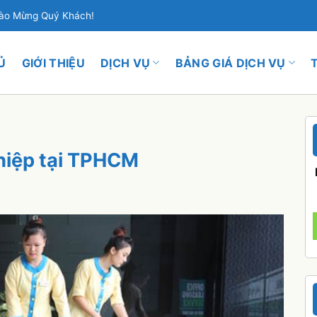
hào Mừng Quý Khách!
Ủ
GIỚI THIỆU
DỊCH VỤ
BẢNG GIÁ DỊCH VỤ
hiệp tại TPHCM