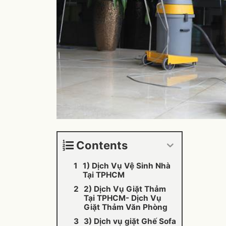
Contents
1) Dịch Vụ Vệ Sinh Nhà
Tại TPHCM
2) Dịch Vụ Giặt Thảm
Tại TPHCM- Dịch Vụ
Giặt Thảm Văn Phòng
3) Dịch vụ giặt Ghế Sofa