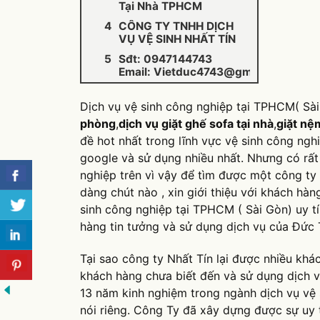
Tại Nhà TPHCM
CÔNG TY TNHH DỊCH
VỤ VỆ SINH NHẤT TÍN
Sđt: 0947144743
Email:
Vietduc4743@gmail.com
Dịch vụ vệ sinh công nghiệp tại TPHCM( Sà
phòng
,
dịch vụ giặt ghế sofa tại nhà
,
giặt nệ
đề hot nhất trong lĩnh vực vệ sinh công ng
google và sử dụng nhiều nhất. Nhưng có rất
nghiệp trên vì vậy để tìm được một công ty
dàng chút nào , xin giới thiệu với khách hàn
sinh công nghiệp tại TPHCM ( Sài Gòn) uy t
hàng tin tưởng và sử dụng dịch vụ của Đức 
Tại sao công ty Nhất Tín lại được nhiều khá
khách hàng chưa biết đến và sử dụng dịch vụ
13 năm kinh nghiệm trong ngành dịch vụ vệ
nói riêng. Công Ty đã xây dựng được sự uy 