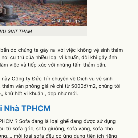
 VU GIAT THAM
i bẩn do chúng ta gây ra ,với việc không vệ sinh thảm
ơi cư trú của nhiều loại vi khuẩn, đôi khi gây ảnh
àm việc và tiếp xúc với những tấm thảm bẩn.
 này Công ty Đức Tín chuyên về Dịch vụ vệ sinh
 thảm văn phòng giá rẻ chỉ từ 5000đ/m2, chúng tôi
, khử hết vi khuẩn , đẹp như mới.
Tại Nhà TPHCM
à TPHCM ? Sofa đang là loại ghế đang được sử dụng
hau từ sofa góc, sofa giường, sofa vang, sofa cho
ng,… mỗi loại sofa đều có ứng dụng tiện ích riêng