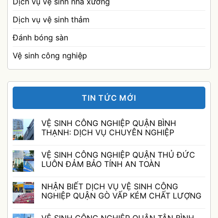
Dịch vụ vệ sinh nhà xưởng
Dịch vụ vệ sinh thảm
Đánh bóng sàn
Vệ sinh công nghiệp
TIN TỨC MỚI
VỆ SINH CÔNG NGHIỆP QUẬN BÌNH
THẠNH: DỊCH VỤ CHUYÊN NGHIỆP
Không
có
VỆ SINH CÔNG NGHIỆP QUẬN THỦ ĐỨC
bình
luận
LUÔN ĐẢM BẢO TÍNH AN TOÀN
ở
VỆ
Không
SINH
có
NHẬN BIẾT DỊCH VỤ VỆ SINH CÔNG
CÔNG
bình
NGHIỆP
luận
NGHIỆP QUẬN GÒ VẤP KÉM CHẤT LƯỢNG
QUẬN
ở
BÌNH
VỆ
Không
THẠNH:
SINH
có