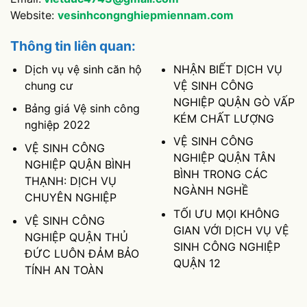
Website:
vesinhcongnghiepmiennam.com
Thông tin liên quan:
Dịch vụ vệ sinh căn hộ
NHẬN BIẾT DỊCH VỤ
chung cư
VỆ SINH CÔNG
NGHIỆP QUẬN GÒ VẤP
Bảng giá Vệ sinh công
KÉM CHẤT LƯỢNG
nghiệp 2022
VỆ SINH CÔNG
VỆ SINH CÔNG
NGHIỆP QUẬN TÂN
NGHIỆP QUẬN BÌNH
BÌNH TRONG CÁC
THẠNH: DỊCH VỤ
NGÀNH NGHỀ
CHUYÊN NGHIỆP
TỐI ƯU MỌI KHÔNG
VỆ SINH CÔNG
GIAN VỚI DỊCH VỤ VỆ
NGHIỆP QUẬN THỦ
SINH CÔNG NGHIỆP
ĐỨC LUÔN ĐẢM BẢO
QUẬN 12
TÍNH AN TOÀN