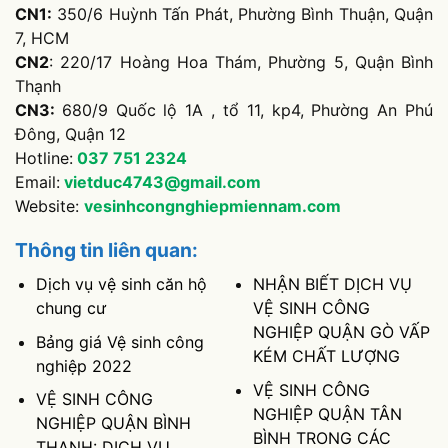
CN1:
350/6 Huỳnh Tấn Phát, Phường Bình Thuận, Quận
7, HCM
CN2
: 220/17 Hoàng Hoa Thám, Phường 5, Quận Bình
Thạnh
CN3:
680/9 Quốc lộ 1A , tổ 11, kp4, Phường An Phú
Đông, Quận 12
Hotline:
037
751
2324
Email:
vietduc4743@gmail.com
Website:
vesinhcongnghiepmiennam.com
Thông tin liên quan:
Dịch vụ vệ sinh căn hộ
NHẬN BIẾT DỊCH VỤ
chung cư
VỆ SINH CÔNG
NGHIỆP QUẬN GÒ VẤP
Bảng giá Vệ sinh công
KÉM CHẤT LƯỢNG
nghiệp 2022
VỆ SINH CÔNG
VỆ SINH CÔNG
NGHIỆP QUẬN TÂN
NGHIỆP QUẬN BÌNH
BÌNH TRONG CÁC
THẠNH: DỊCH VỤ