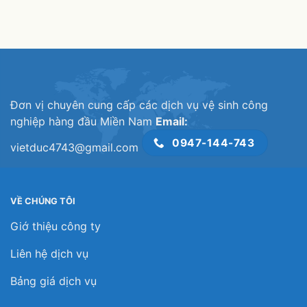
ở
VỆ
NGHIỆP
VỆ
SINH
QUẬN
SINH
CÔNG
11:
CÔNG
NGHIỆP
PHỤC
NGHIỆP
QUẬN
VỤ
QUẬN
12
TẬN
10
NƠI,
NHANH
CHÓNG
Đơn vị chuyên cung cấp các dịch vụ vệ sinh công
nghiệp hàng đầu Miền Nam
Email:
0947-144-743
vietduc4743@gmail.com
VỀ CHÚNG TÔI
Giớ thiệu công ty
Liên hệ dịch vụ
Bảng giá dịch vụ