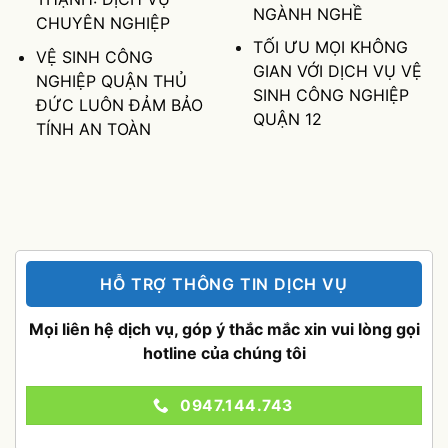
NGÀNH NGHỀ
CHUYÊN NGHIỆP
TỐI ƯU MỌI KHÔNG
VỆ SINH CÔNG
GIAN VỚI DỊCH VỤ VỆ
NGHIỆP QUẬN THỦ
SINH CÔNG NGHIỆP
ĐỨC LUÔN ĐẢM BẢO
QUẬN 12
TÍNH AN TOÀN
HỖ TRỢ THÔNG TIN DỊCH VỤ
Mọi liên hệ dịch vụ, góp ý thắc mắc xin vui lòng gọi
hotline của chúng tôi
0947.144.743