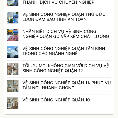
THẠNH: DỊCH VỤ CHUYÊN NGHIỆP
Không
có
VỆ SINH CÔNG NGHIỆP QUẬN THỦ ĐỨC
bình
luận
LUÔN ĐẢM BẢO TÍNH AN TOÀN
ở
VỆ
Không
SINH
có
NHẬN BIẾT DỊCH VỤ VỆ SINH CÔNG
CÔNG
bình
NGHIỆP
luận
NGHIỆP QUẬN GÒ VẤP KÉM CHẤT LƯỢNG
QUẬN
ở
BÌNH
VỆ
Không
THẠNH:
SINH
có
VỆ SINH CÔNG NGHIỆP QUẬN TÂN BÌNH
DỊCH
CÔNG
bình
VỤ
NGHIỆP
luận
TRONG CÁC NGÀNH NGHỀ
CHUYÊN
QUẬN
ở
NGHIỆP
THỦ
NHẬN
Không
ĐỨC
BIẾT
có
TỐI ƯU MỌI KHÔNG GIAN VỚI DỊCH VỤ VỆ
LUÔN
DỊCH
bình
ĐẢM
VỤ
luận
SINH CÔNG NGHIỆP QUẬN 12
BẢO
VỆ
ở
TÍNH
SINH
VỆ
Không
AN
CÔNG
SINH
có
VỆ SINH CÔNG NGHIỆP QUẬN 11: PHỤC VỤ
TOÀN
NGHIỆP
CÔNG
bình
QUẬN
NGHIỆP
luận
TẬN NƠI, NHANH CHÓNG
GÒ
QUẬN
ở
VẤP
TÂN
TỐI
Không
KÉM
BÌNH
ƯU
có
VỆ SINH CÔNG NGHIỆP QUẬN 10
CHẤT
TRONG
MỌI
bình
LƯỢNG
CÁC
KHÔNG
luận
Không
NGÀNH
GIAN
ở
có
NGHỀ
VỚI
VỆ
bình
DỊCH
SINH
luận
VỤ
CÔNG