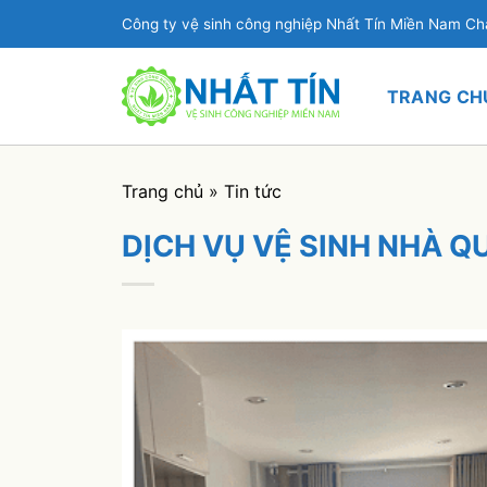
Bỏ
Công ty vệ sinh công nghiệp Nhất Tín Miền Nam C
qua
nội
dung
TRANG CH
Trang chủ
»
Tin tức
DỊCH VỤ VỆ SINH NHÀ Q