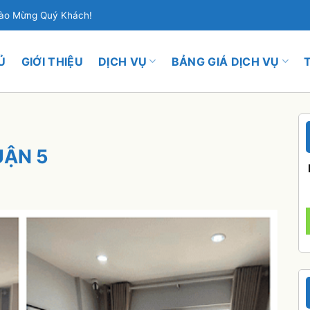
hào Mừng Quý Khách!
Ủ
GIỚI THIỆU
DỊCH VỤ
BẢNG GIÁ DỊCH VỤ
UẬN 5