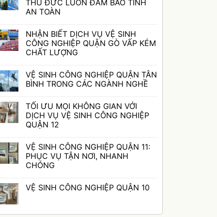
luận
THỦ ĐỨC LUÔN ĐẢM BẢO TÍNH
ở
AN TOÀN
VỆ
SINH
Không
CÔNG
có
NGHIỆP
NHẬN BIẾT DỊCH VỤ VỆ SINH
bình
QUẬN
luận
CÔNG NGHIỆP QUẬN GÒ VẤP KÉM
BÌNH
ở
THẠNH:
CHẤT LƯỢNG
VỆ
DỊCH
SINH
Không
VỤ
CÔNG
có
CHUYÊN
NGHIỆP
VỆ SINH CÔNG NGHIỆP QUẬN TÂN
bình
NGHIỆP
QUẬN
luận
BÌNH TRONG CÁC NGÀNH NGHỀ
THỦ
ở
ĐỨC
NHẬN
Không
LUÔN
BIẾT
có
ĐẢM
TỐI ƯU MỌI KHÔNG GIAN VỚI
DỊCH
bình
BẢO
VỤ
luận
DỊCH VỤ VỆ SINH CÔNG NGHIỆP
TÍNH
VỆ
ở
AN
QUẬN 12
SINH
VỆ
TOÀN
CÔNG
SINH
Không
NGHIỆP
CÔNG
có
QUẬN
NGHIỆP
VỆ SINH CÔNG NGHIỆP QUẬN 11:
bình
GÒ
QUẬN
luận
PHỤC VỤ TẬN NƠI, NHANH
VẤP
TÂN
ở
KÉM
BÌNH
CHÓNG
TỐI
CHẤT
TRONG
ƯU
Không
LƯỢNG
CÁC
MỌI
có
NGÀNH
KHÔNG
VỆ SINH CÔNG NGHIỆP QUẬN 10
bình
NGHỀ
GIAN
luận
VỚI
Không
ở
DỊCH
có
VỆ
VỤ
bình
SINH