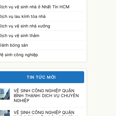
Dịch vụ vệ sinh nhà ở Nhất Tín HCM
Dịch vụ lau kính tòa nhà
Dịch vụ vệ sinh nhà xưởng
Dịch vụ vệ sinh thảm
Đánh bóng sàn
Vệ sinh công nghiệp
TIN TỨC MỚI
VỆ SINH CÔNG NGHIỆP QUẬN
BÌNH THẠNH: DỊCH VỤ CHUYÊN
NGHIỆP
Không
có
VỆ SINH CÔNG NGHIỆP QUẬN
bình