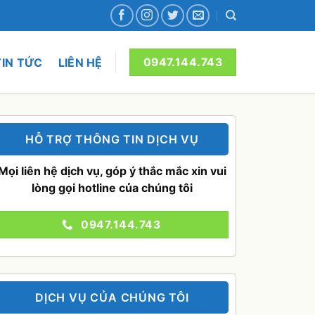
TIN TỨC
LIÊN HỆ
0947.144.743
HỖ TRỢ THÔNG TIN DỊCH VỤ
Mọi liên hệ dịch vụ, góp ý thắc mắc xin vui
lòng gọi hotline của chúng tôi
0947.144.743
DỊCH VỤ CỦA CHÚNG TÔI