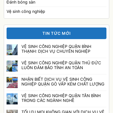
Đánh bóng sàn
Vệ sinh công nghiệp
TIN TỨC MỚI
VỆ SINH CÔNG NGHIỆP QUẬN BÌNH
THẠNH: DỊCH VỤ CHUYÊN NGHIỆP
Không
có
VỆ SINH CÔNG NGHIỆP QUẬN THỦ ĐỨC
bình
luận
LUÔN ĐẢM BẢO TÍNH AN TOÀN
ở
VỆ
Không
SINH
có
NHẬN BIẾT DỊCH VỤ VỆ SINH CÔNG
CÔNG
bình
NGHIỆP
luận
NGHIỆP QUẬN GÒ VẤP KÉM CHẤT LƯỢNG
QUẬN
ở
BÌNH
VỆ
Không
THẠNH:
SINH
có
VỆ SINH CÔNG NGHIỆP QUẬN TÂN BÌNH
DỊCH
CÔNG
bình
VỤ
NGHIỆP
luận
TRONG CÁC NGÀNH NGHỀ
CHUYÊN
QUẬN
ở
NGHIỆP
THỦ
NHẬN
Không
ĐỨC
BIẾT
có
TỐI ƯU MỌI KHÔNG GIAN VỚI DỊCH VỤ VỆ
LUÔN
DỊCH
bình