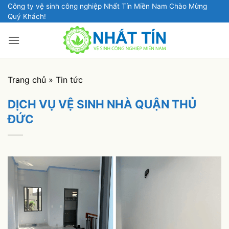
Bỏ
Công ty vệ sinh công nghiệp Nhất Tín Miền Nam Chào Mừng
Quý Khách!
qua
nội
dung
Trang chủ
»
Tin tức
DỊCH VỤ VỆ SINH NHÀ QUẬN THỦ
ĐỨC