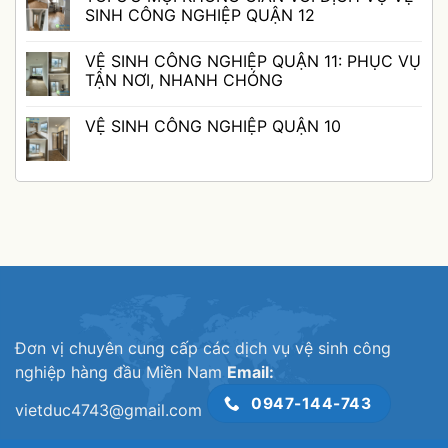
ĐẢM
VỤ
luận
SINH CÔNG NGHIỆP QUẬN 12
BẢO
VỆ
ở
TÍNH
SINH
VỆ
Không
AN
CÔNG
SINH
có
VỆ SINH CÔNG NGHIỆP QUẬN 11: PHỤC VỤ
TOÀN
NGHIỆP
CÔNG
bình
QUẬN
NGHIỆP
luận
TẬN NƠI, NHANH CHÓNG
GÒ
QUẬN
ở
VẤP
TÂN
TỐI
Không
KÉM
BÌNH
ƯU
có
VỆ SINH CÔNG NGHIỆP QUẬN 10
CHẤT
TRONG
MỌI
bình
LƯỢNG
CÁC
KHÔNG
luận
Không
NGÀNH
GIAN
ở
có
NGHỀ
VỚI
VỆ
bình
DỊCH
SINH
luận
VỤ
CÔNG
ở
VỆ
NGHIỆP
VỆ
SINH
QUẬN
SINH
CÔNG
11:
CÔNG
NGHIỆP
PHỤC
NGHIỆP
QUẬN
VỤ
QUẬN
12
TẬN
10
NƠI,
NHANH
CHÓNG
Đơn vị chuyên cung cấp các dịch vụ vệ sinh công
nghiệp hàng đầu Miền Nam
Email:
0947-144-743
vietduc4743@gmail.com