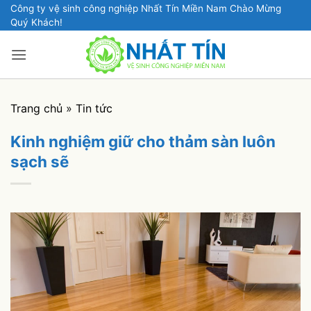
Bỏ
Công ty vệ sinh công nghiệp Nhất Tín Miền Nam Chào Mừng
Quý Khách!
qua
nội
dung
Trang chủ
»
Tin tức
Kinh nghiệm giữ cho thảm sàn luôn
sạch sẽ