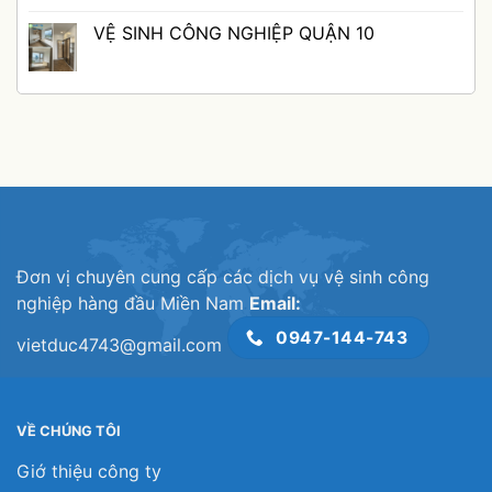
VẤP
TÂN
TỐI
Không
KÉM
BÌNH
ƯU
có
VỆ SINH CÔNG NGHIỆP QUẬN 10
CHẤT
TRONG
MỌI
bình
LƯỢNG
CÁC
KHÔNG
luận
Không
NGÀNH
GIAN
ở
có
NGHỀ
VỚI
VỆ
bình
DỊCH
SINH
luận
VỤ
CÔNG
ở
VỆ
NGHIỆP
VỆ
SINH
QUẬN
SINH
CÔNG
11:
CÔNG
NGHIỆP
PHỤC
NGHIỆP
QUẬN
VỤ
QUẬN
12
TẬN
10
NƠI,
NHANH
CHÓNG
Đơn vị chuyên cung cấp các dịch vụ vệ sinh công
nghiệp hàng đầu Miền Nam
Email:
0947-144-743
vietduc4743@gmail.com
VỀ CHÚNG TÔI
Giớ thiệu công ty