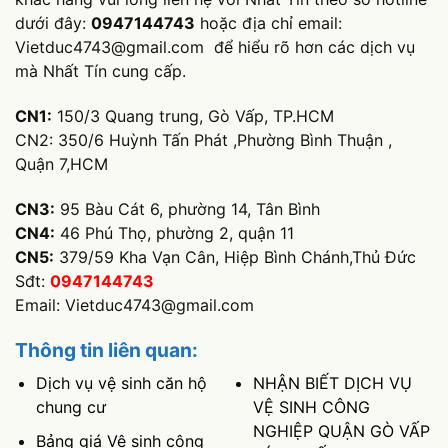
dưới đây:
0947144743
hoặc địa chỉ email:
Vietduc4743@gmail.com
để hiểu rõ hơn các dịch vụ
mà Nhất Tín cung cấp.
CN1:
150/3 Quang trung, Gò Vấp, TP.HCM
CN2: 350/6 Huỳnh Tấn Phát ,Phường Bình Thuận ,
Quận 7,HCM
CN3:
95 Bàu Cát 6, phường 14, Tân Bình
CN4:
46 Phú Thọ, phường 2, quận 11
CN5:
379/59 Kha Vạn Cân, Hiệp Bình Chánh,Thủ Đức
Sđt:
0947144743
Email:
Vietduc4743@gmail.com
Thông tin liên quan:
Dịch vụ vệ sinh căn hộ
NHẬN BIẾT DỊCH VỤ
chung cư
VỆ SINH CÔNG
NGHIỆP QUẬN GÒ VẤP
Bảng giá Vệ sinh công