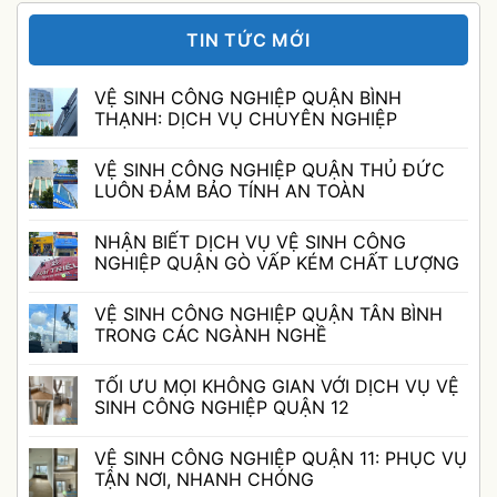
TIN TỨC MỚI
VỆ SINH CÔNG NGHIỆP QUẬN BÌNH
THẠNH: DỊCH VỤ CHUYÊN NGHIỆP
Không
có
VỆ SINH CÔNG NGHIỆP QUẬN THỦ ĐỨC
bình
luận
LUÔN ĐẢM BẢO TÍNH AN TOÀN
ở
VỆ
Không
SINH
có
NHẬN BIẾT DỊCH VỤ VỆ SINH CÔNG
CÔNG
bình
NGHIỆP
luận
NGHIỆP QUẬN GÒ VẤP KÉM CHẤT LƯỢNG
QUẬN
ở
BÌNH
VỆ
Không
THẠNH:
SINH
có
VỆ SINH CÔNG NGHIỆP QUẬN TÂN BÌNH
DỊCH
CÔNG
bình
VỤ
NGHIỆP
luận
TRONG CÁC NGÀNH NGHỀ
CHUYÊN
QUẬN
ở
NGHIỆP
THỦ
NHẬN
Không
ĐỨC
BIẾT
có
TỐI ƯU MỌI KHÔNG GIAN VỚI DỊCH VỤ VỆ
LUÔN
DỊCH
bình
ĐẢM
VỤ
luận
SINH CÔNG NGHIỆP QUẬN 12
BẢO
VỆ
ở
TÍNH
SINH
VỆ
Không
AN
CÔNG
SINH
có
VỆ SINH CÔNG NGHIỆP QUẬN 11: PHỤC VỤ
TOÀN
NGHIỆP
CÔNG
bình
QUẬN
NGHIỆP
luận
TẬN NƠI, NHANH CHÓNG
GÒ
QUẬN
ở