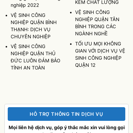
KÉM CHẤT LƯỢNG
nghiệp 2022
VỆ SINH CÔNG
VỆ SINH CÔNG
NGHIỆP QUẬN TÂN
NGHIỆP QUẬN BÌNH
BÌNH TRONG CÁC
THẠNH: DỊCH VỤ
NGÀNH NGHỀ
CHUYÊN NGHIỆP
TỐI ƯU MỌI KHÔNG
VỆ SINH CÔNG
GIAN VỚI DỊCH VỤ VỆ
NGHIỆP QUẬN THỦ
SINH CÔNG NGHIỆP
ĐỨC LUÔN ĐẢM BẢO
QUẬN 12
TÍNH AN TOÀN
HỖ TRỢ THÔNG TIN DỊCH VỤ
Mọi liên hệ dịch vụ, góp ý thắc mắc xin vui lòng gọi