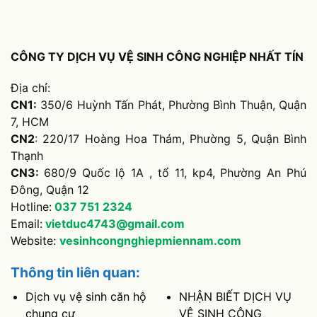
CÔNG TY DỊCH VỤ VỆ SINH CÔNG NGHIỆP NHẤT TÍN
Địa chỉ:
CN1:
350/6 Huỳnh Tấn Phát, Phường Bình Thuận, Quận
7, HCM
CN2
: 220/17 Hoàng Hoa Thám, Phường 5, Quận Bình
Thạnh
CN3:
680/9 Quốc lộ 1A , tổ 11, kp4, Phường An Phú
Đông, Quận 12
Hotline:
037
751
2324
Email:
vietduc4743@gmail.com
Website:
vesinhcongnghiepmiennam.com
Thông tin liên quan:
Dịch vụ vệ sinh căn hộ
NHẬN BIẾT DỊCH VỤ
chung cư
VỆ SINH CÔNG