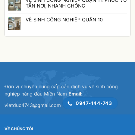
VỆ SINH CÔNG NGHIỆP QUẬN 11: PHỤC VỤ
TOÀN
NGHIỆP
CÔNG
bình
QUẬN
NGHIỆP
luận
TẬN NƠI, NHANH CHÓNG
GÒ
QUẬN
ở
VẤP
TÂN
TỐI
Không
KÉM
BÌNH
ƯU
có
VỆ SINH CÔNG NGHIỆP QUẬN 10
CHẤT
TRONG
MỌI
bình
LƯỢNG
CÁC
KHÔNG
luận
Không
NGÀNH
GIAN
ở
có
NGHỀ
VỚI
VỆ
bình
DỊCH
SINH
luận
VỤ
CÔNG
ở
VỆ
NGHIỆP
VỆ
SINH
QUẬN
SINH
CÔNG
11:
CÔNG
NGHIỆP
PHỤC
NGHIỆP
QUẬN
VỤ
QUẬN
12
TẬN
10
NƠI,
NHANH
CHÓNG
Đơn vị chuyên cung cấp các dịch vụ vệ sinh công
nghiệp hàng đầu Miền Nam
Email:
0947-144-743
vietduc4743@gmail.com
VỀ CHÚNG TÔI