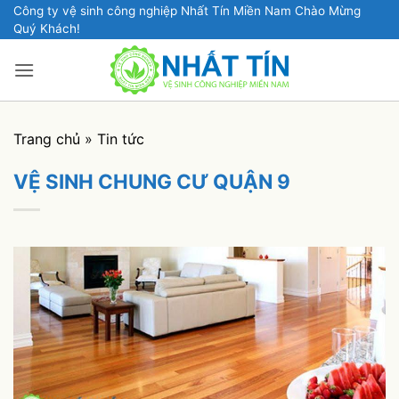
Bỏ
Công ty vệ sinh công nghiệp Nhất Tín Miền Nam Chào Mừng
Quý Khách!
qua
nội
dung
Trang chủ
»
Tin tức
VỆ SINH CHUNG CƯ QUẬN 9