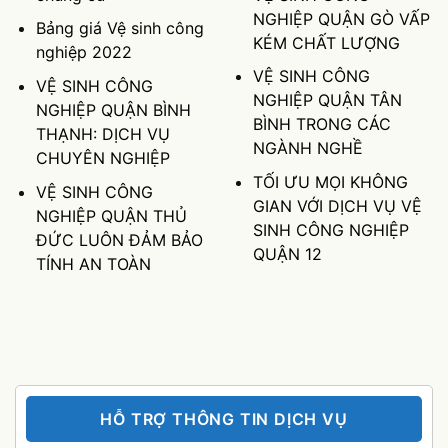
NGHIỆP QUẬN GÒ VẤP
Bảng giá Vệ sinh công
KÉM CHẤT LƯỢNG
nghiệp 2022
VỆ SINH CÔNG
VỆ SINH CÔNG
NGHIỆP QUẬN TÂN
NGHIỆP QUẬN BÌNH
BÌNH TRONG CÁC
THẠNH: DỊCH VỤ
NGÀNH NGHỀ
CHUYÊN NGHIỆP
TỐI ƯU MỌI KHÔNG
VỆ SINH CÔNG
GIAN VỚI DỊCH VỤ VỆ
NGHIỆP QUẬN THỦ
SINH CÔNG NGHIỆP
ĐỨC LUÔN ĐẢM BẢO
QUẬN 12
TÍNH AN TOÀN
HỖ TRỢ THÔNG TIN DỊCH VỤ