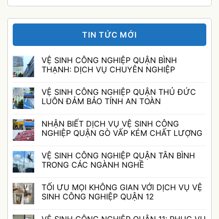
TIN TỨC MỚI
VỆ SINH CÔNG NGHIỆP QUẬN BÌNH
THẠNH: DỊCH VỤ CHUYÊN NGHIỆP
Không
có
VỆ SINH CÔNG NGHIỆP QUẬN THỦ ĐỨC
bình
luận
LUÔN ĐẢM BẢO TÍNH AN TOÀN
ở
VỆ
Không
SINH
có
NHẬN BIẾT DỊCH VỤ VỆ SINH CÔNG
CÔNG
bình
NGHIỆP
luận
NGHIỆP QUẬN GÒ VẤP KÉM CHẤT LƯỢNG
QUẬN
ở
BÌNH
VỆ
Không
THẠNH:
SINH
có
VỆ SINH CÔNG NGHIỆP QUẬN TÂN BÌNH
DỊCH
CÔNG
bình
VỤ
NGHIỆP
luận
TRONG CÁC NGÀNH NGHỀ
CHUYÊN
QUẬN
ở
NGHIỆP
THỦ
NHẬN
Không
ĐỨC
BIẾT
có
TỐI ƯU MỌI KHÔNG GIAN VỚI DỊCH VỤ VỆ
LUÔN
DỊCH
bình
ĐẢM
VỤ
luận
SINH CÔNG NGHIỆP QUẬN 12
BẢO
VỆ
ở
TÍNH
SINH
VỆ
Không
AN
CÔNG
SINH
có